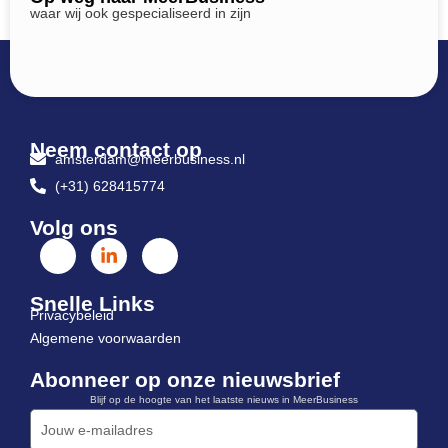
waar wij ook gespecialiseerd in zijn
Neem contact op
amsterdam@meerbusiness.nl
(+31) 628415774
Volg ons
Snelle Links
Privacybeleid
Algemene voorwaarden
Abonneer op onze nieuwsbrief
Blijf op de hoogte van het laatste nieuws in MeerBusiness